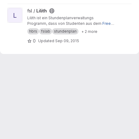
View Lilith project
fsl /
Lilith
L
Lilith ist ein Stundenplanverwaltungs
Programm, dass von Studenten aus dem
Free-
Software-Lab
der
Hochschule Bonn-Rhein-Sie
hbrs
fslab
stundenplan
+ 2 more
g
entwickelt und betreut wird.
0
Updated
Sep 09, 2015