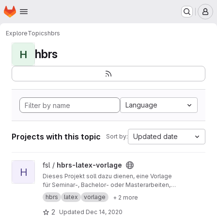
Homepage
Skip to main content
M
Explore
Topics
hbrs
hbrs
H
Language
Projects with this topic
Updated date
Sort by:
View hbrs-latex-vorlage project
fsl /
hbrs-latex-vorlage
H
Dieses Projekt soll dazu dienen, eine Vorlage
für Seminar-, Bachelor- oder Masterarbeiten,
die an der Hochschule Bonn-Rhein-Sieg
hbrs
latex
vorlage
+ 2 more
verfasst werden, gemeinschaftlich zu
erarbeiten und zu verbessern.
2
Updated
Dec 14, 2020