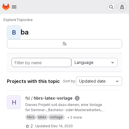
Homepage
Skip to main content
M
Explore
Topics
ba
ba
B
Language
Projects with this topic
Updated date
Sort by:
View hbrs-latex-vorlage project
fsl /
hbrs-latex-vorlage
H
Dieses Projekt soll dazu dienen, eine Vorlage
für Seminar-, Bachelor- oder Masterarbeiten,
die an der Hochschule Bonn-Rhein-Sieg
hbrs
latex
vorlage
+ 2 more
verfasst werden, gemeinschaftlich zu
erarbeiten und zu verbessern.
2
Updated
Dec 14, 2020