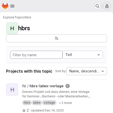
Homepage
Skip to main content
M
Explore
Topics
hbrs
hbrs
H
TeX
Projects with this topic
Name, descending
Sort by:
View hbrs-latex-vorlage project
fsl /
hbrs-latex-vorlage
H
Dieses Projekt soll dazu dienen, eine Vorlage
für Seminar-, Bachelor- oder Masterarbeiten,
die an der Hochschule Bonn-Rhein-Sieg
hbrs
latex
vorlage
+ 2 more
verfasst werden, gemeinschaftlich zu
erarbeiten und zu verbessern.
2
Updated
Dec 14, 2020