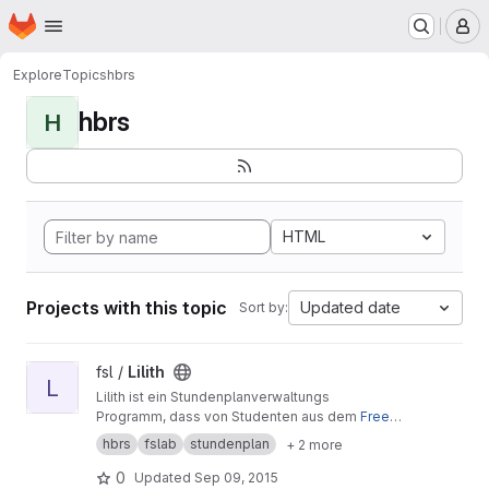
Homepage
Skip to main content
M
Explore
Topics
hbrs
hbrs
H
HTML
Projects with this topic
Updated date
Sort by:
View Lilith project
fsl /
Lilith
L
Lilith ist ein Stundenplanverwaltungs
Programm, dass von Studenten aus dem
Free-
Software-Lab
der
Hochschule Bonn-Rhein-Sie
hbrs
fslab
stundenplan
+ 2 more
g
entwickelt und betreut wird.
0
Updated
Sep 09, 2015