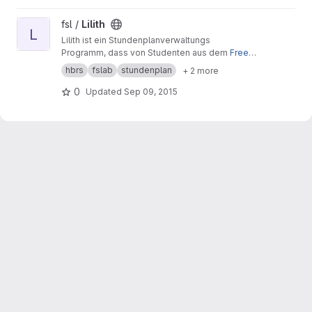
View Lilith project
fsl /
Lilith
L
Lilith ist ein Stundenplanverwaltungs
Programm, dass von Studenten aus dem
Free-
Software-Lab
der
Hochschule Bonn-Rhein-Sie
hbrs
fslab
stundenplan
+ 2 more
g
entwickelt und betreut wird.
0
Updated
Sep 09, 2015