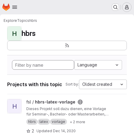
Homepage
Skip to main content
M
Explore
Topics
hbrs
hbrs
H
Language
Projects with this topic
Oldest created
Sort by:
View hbrs-latex-vorlage project
fsl /
hbrs-latex-vorlage
H
Dieses Projekt soll dazu dienen, eine Vorlage
für Seminar-, Bachelor- oder Masterarbeiten,
die an der Hochschule Bonn-Rhein-Sieg
hbrs
latex
vorlage
+ 2 more
verfasst werden, gemeinschaftlich zu
erarbeiten und zu verbessern.
2
Updated
Dec 14, 2020