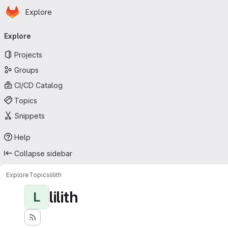
Homepage
Skip to main content
Explore
Primary navigation
Explore
Projects
Groups
CI/CD Catalog
Topics
Snippets
Help
Collapse sidebar
Explore
Topics
lilith
lilith
L