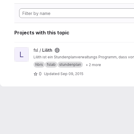
Projects with this topic
View Lilith project
fsl /
Lilith
L
Lilith ist ein Stundenplanverwaltungs Programm, dass v
hbrs
fslab
stundenplan
+ 2 more
0
Updated
Sep 09, 2015