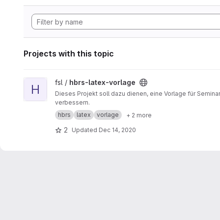
Projects with this topic
View hbrs-latex-vorlage project
fsl /
hbrs-latex-vorlage
H
Dieses Projekt soll dazu dienen, eine Vorlage für Semin
verbessern.
hbrs
latex
vorlage
+ 2 more
2
Updated
Dec 14, 2020