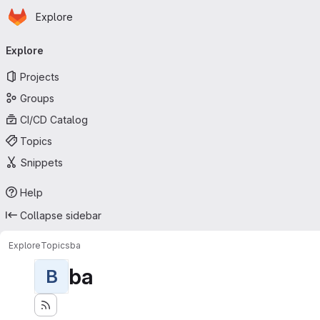
Homepage
Skip to main content
Explore
Primary navigation
Explore
Projects
Groups
CI/CD Catalog
Topics
Snippets
Help
Collapse sidebar
Explore
Topics
ba
ba
B