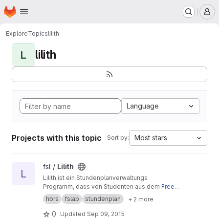
Homepage
Skip to main content
M
Explore
Topics
lilith
lilith
L
Language
Projects with this topic
Most stars
Sort by:
View Lilith project
fsl /
Lilith
L
Lilith ist ein Stundenplanverwaltungs
Programm, dass von Studenten aus dem
Free-
Software-Lab
der
Hochschule Bonn-Rhein-Sie
hbrs
fslab
stundenplan
+ 2 more
g
entwickelt und betreut wird.
0
Updated
Sep 09, 2015